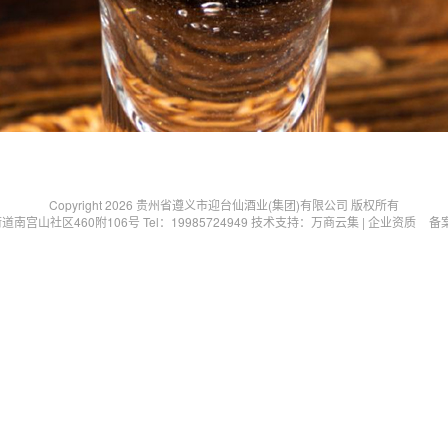
Copyright 2026 贵州省遵义市迎台仙酒业(集团)有限公司
版权所有
山社区460附106号 Tel：19985724949
技术支持
：
万商云集
|
企业资质
备案